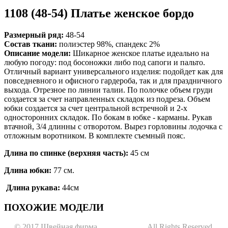
1108 (48-54) Платье женское бордо
Размерный р
яд:
48-54
Состав ткани:
полиэстер 98%, спандекс 2%
Описание модели:
Шикарное женское платье идеально на
любую погоду: под босоножки либо под сапоги и пальто.
Отличный вариант универсального изделия: подойдет как для
повседневного и офисного гардероба, так и для праздничного
выхода. Отрезное по линии талии. По полочке объем груди
создается за счет направленных складок из подреза. Объем
юбки создается за счет центральной встречной и 2-х
односторонних складок. По бокам в юбке - карманы. Рукав
втачной, 3/4 длинны с отворотом. Вырез горловины лодочка с
отложным воротником. В комплекте съемный пояс.
Длина по спинке (верхняя часть):
45 см
Длина юбки:
77 см.
Длина рукава:
44см
ПОХОЖИЕ МОДЕЛИ
© 2017 Швейная фирма
"Анастасия".
All Rights Reserved.